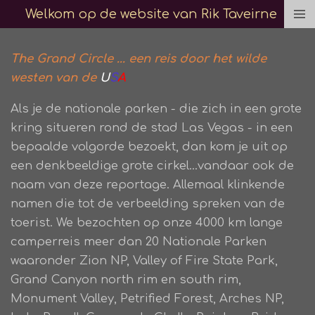
Welkom op de website van Rik Taveirne
Ga
direct
naar
The Grand Circle ... een reis door het wilde
de
westen van de
U
S
A
hoofdinhoud
Als je de nationale parken - die zich in een grote
kring situeren rond de stad Las Vegas - in een
bepaalde volgorde bezoekt, dan kom je uit op
een denkbeeldige grote cirkel...vandaar ook de
naam van deze reportage. Allemaal klinkende
namen die tot de verbeelding spreken van de
toerist. We bezochten op onze 4000 km lange
camperreis meer dan 20 Nationale Parken
waaronder Zion NP, Valley of Fire State Park,
Grand Canyon north rim en south rim,
Monument Valley, Petrified Forest, Arches NP,