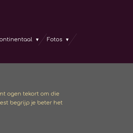
continentaal
Fotos
mt ogen tekort om die
est begrijp je beter het