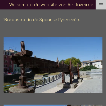
Welkom op de website van Rik Taveirne
Ga
direct
naar
'Barbastro' in de Spaanse Pyreneeën.
de
hoofdinhoud