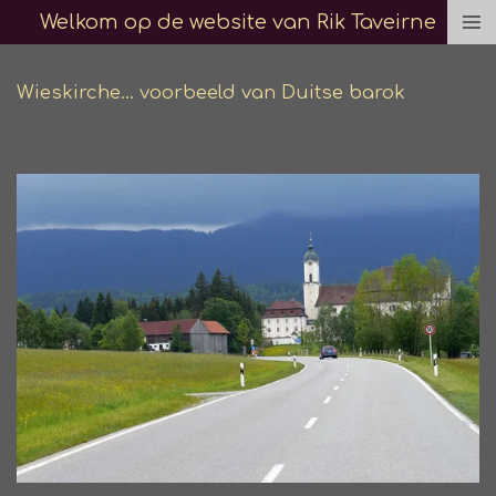
Welkom op de website van Rik Taveirne
Ga
direct
naar
Wieskirche... voorbeeld van Duitse barok
de
hoofdinhoud