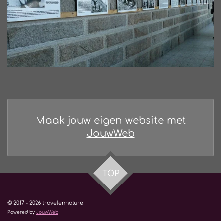
Maak jouw eigen website met
JouwWeb
TOP
© 2017 - 2026 travelennature
Powered by
JouwWeb