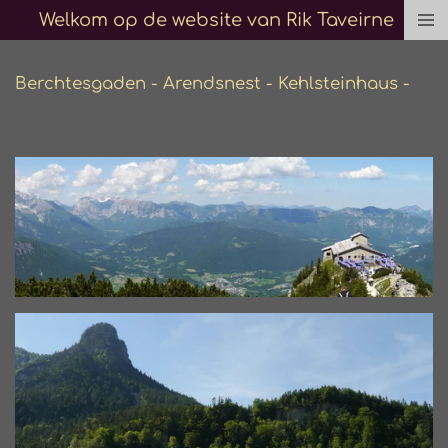
Welkom op de website van Rik Taveirne
Ga
direct
naar
Berchtesgaden - Arendsnest - Kehlsteinhaus -
de
hoofdinhoud