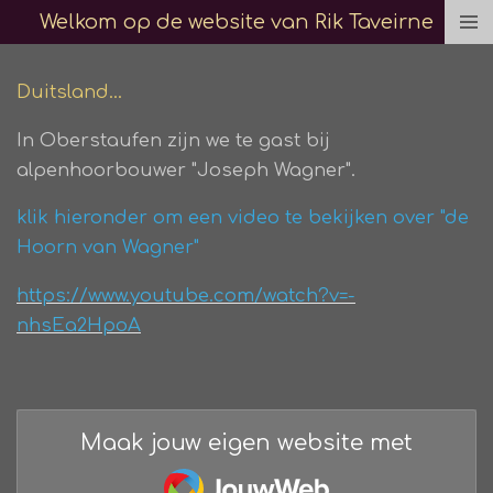
Welkom op de website van Rik Taveirne
Ga
direct
naar
Duitsland...
de
In Oberstaufen zijn we te gast bij
hoofdinhoud
alpenhoorbouwer "Joseph Wagner".
klik hieronder om een video te bekijken over "de
Hoorn van Wagner"
https://www.youtube.com/watch?v=-
nhsEa2HpoA
Maak jouw eigen website met
JouwWeb