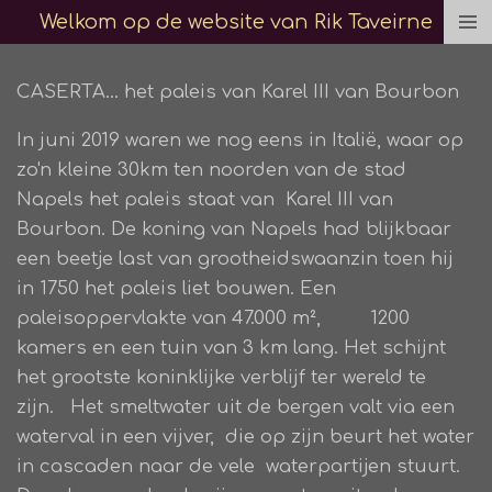
Welkom op de website van Rik Taveirne
Ga
direct
naar
CASERTA... het paleis van Karel III van Bourbon
de
In juni 2019 waren we nog eens in Italië, waar op
hoofdinhoud
zo'n kleine 30km ten noorden van de stad
Napels het paleis staat van Karel III van
Bourbon. De koning van Napels had blijkbaar
een beetje last van grootheidswaanzin toen hij
in 1750 het paleis liet bouwen. Een
paleisoppervlakte van 47.000 m²,
1200
kamers en een tuin van 3 km lang. Het schijnt
het grootste koninklijke verblijf ter wereld te
zijn. Het smeltwater uit de bergen valt via een
waterval in een vijver, die op zijn beurt het water
in cascaden naar de vele waterpartijen stuurt.