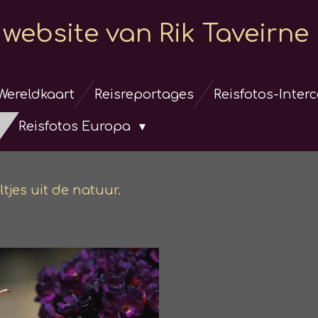
website van Rik Taveirne
Wereldkaart
Reisreportages
Reisfotos-Inter
Reisfotos Europa
ltjes uit de natuur.