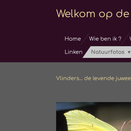
Ga
Welkom op de 
direct
naar
de
Home
Wie ben ik ?
hoofdinhoud
Linken
Natuurfotos
Vlinders... de levende juwee