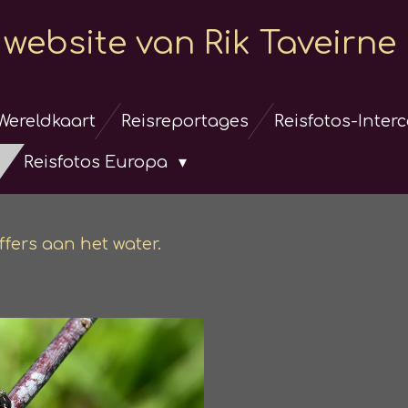
website van Rik Taveirne
Wereldkaart
Reisreportages
Reisfotos-Inter
Reisfotos Europa
uffers aan het water.