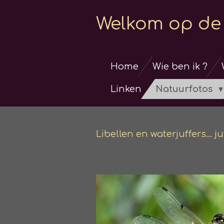
Ga
Welkom op de 
direct
naar
de
Home
Wie ben ik ?
hoofdinhoud
Linken
Natuurfotos
Libellen en waterjuffers... j