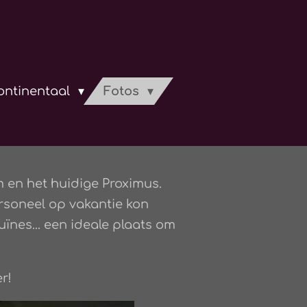
continentaal
Fotos
 en het huidige Proximus.
rsoneel op vakantie kon
ïnes... een ideale plaats om
r!