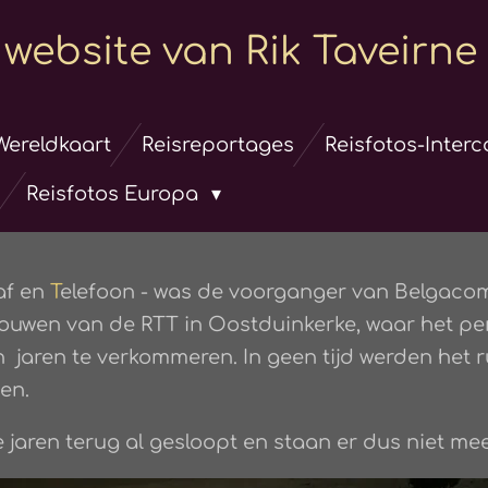
website van Rik Taveirne
Wereldkaart
Reisreportages
Reisfotos-Inter
Reisfotos Europa
af en
T
elefoon - was de voorganger van Belgacom
uwen van de RTT in Oostduinkerke, waar het pe
jaren te verkommeren. In geen tijd werden het ru
en.
jaren terug al gesloopt en staan er dus niet mee