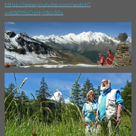
https://www.youtube.com/watch?
v=KWPI9zOsHyY&t=50s