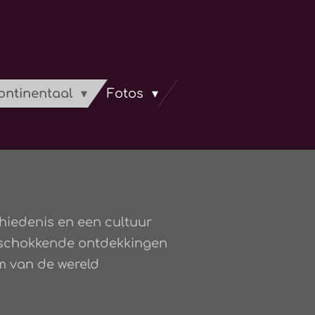
continentaal
Fotos
hiedenis en een cultuur
ldschokkende ontdekkingen
um van de wereld