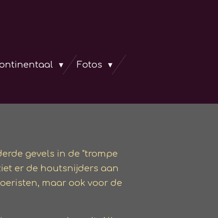
continentaal
Fotos
erde gevels in de "trompe
 ziet er de houtsnijders aan
toeristen, maar ook voor de