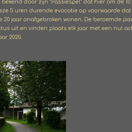
 bekend door zijn "Passiespel" dat hier om de 10
eze 5 uren durende evocatie op voorwaarde da
te 20 jaar onafgebroken wonen. De beroemde pa
tus uit en vinden plaats elk jaar met een nul ac
aar 2020.