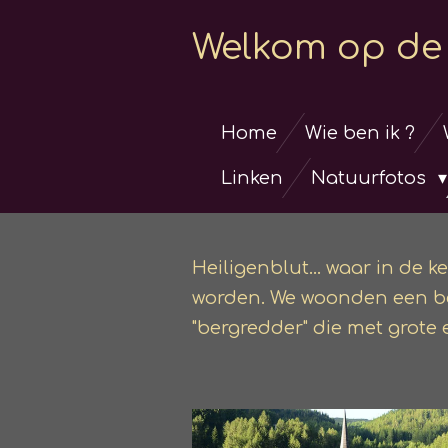
Ga
Welkom op de 
direct
naar
de
Home
Wie ben ik ?
hoofdinhoud
Linken
Natuurfotos
Heiligenblut... waar in de 
worden. We woonden een begr
"bergredder" die met grote e