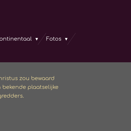
continentaal
Fotos
 Christus zou bewaard
n bekende plaatselijke
gredders.