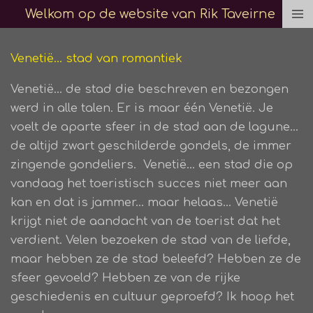
Welkom op de website van Rik Taveirne
Ga
direct
naar
Venetië... stad van romantiek
de
Venetië... de stad die beschreven en bezongen
hoofdinhoud
werd in alle talen. Er is maar één Venetië. Je
voelt de aparte sfeer in de stad aan de lagune...
de altijd zwart geschilderde gondels, de immer
zingende gondeliers. Venetië... een stad die op
vandaag het toeristisch succes niet meer aan
kan en dat is jammer... maar helaas...
Venetië
krijgt niet de aandacht van de toerist dat het
verdient. Velen bezoeken de stad van de liefde,
maar hebben ze de stad beleefd? Hebben ze de
sfeer gevoeld? Hebben ze van de rijke
geschiedenis en cultuur geproefd? Ik hoop het